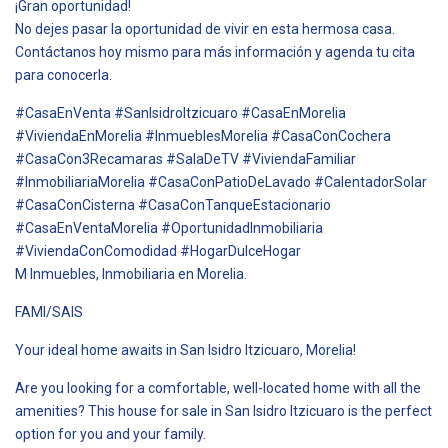
¡Gran oportunidad!
No dejes pasar la oportunidad de vivir en esta hermosa casa.
Contáctanos hoy mismo para más información y agenda tu cita
para conocerla.
#CasaEnVenta #SanIsidroItzicuaro #CasaEnMorelia
#ViviendaEnMorelia #InmueblesMorelia #CasaConCochera
#CasaCon3Recamaras #SalaDeTV #ViviendaFamiliar
#InmobiliariaMorelia #CasaConPatioDeLavado #CalentadorSolar
#CasaConCisterna #CasaConTanqueEstacionario
#CasaEnVentaMorelia #OportunidadInmobiliaria
#ViviendaConComodidad #HogarDulceHogar
M Inmuebles, Inmobiliaria en Morelia.
FAMI/SAIS
Your ideal home awaits in San Isidro Itzicuaro, Morelia!
Are you looking for a comfortable, well-located home with all the
amenities? This house for sale in San Isidro Itzicuaro is the perfect
option for you and your family.