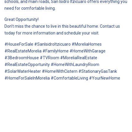
schools, and main roads, San Isidro Itzicuaro offers everything you
need for comfortable living.
Great Opportunity!
Don’t miss the chance to live in this beautiful home. Contact us
today for more information and schedule your visit.
#HouseForSale #SanIsidroItzicuaro #MoreliaHomes
#RealEstateMorelia #FamilyHome #HomeWithGarage
#3BedroomHouse #TVRoom #MoreliaRealEstate
#RealEstateOpportunity #HomeWithLaundryRoom
#SolarWaterHeater #HomeWithCistern #StationaryGasTank
#HomeForSaleInMorelia #ComfortableLiving #YourNewHome