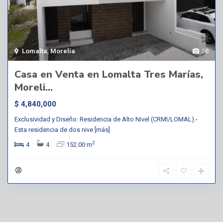
Lomalta
,
Morelia
26
Casa en Venta en Lomalta Tres Marías,
Moreli...
$ 4,840,000
Exclusividad y Diseño: Residencia de Alto Nivel (CRMI/LOMAL).-
Esta residencia de dos nive
[más]
2
4
4
152.00 m