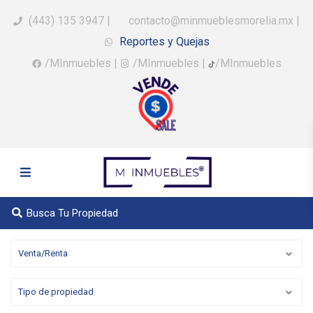
(443) 135 3947
|
contacto@minmueblesmorelia.mx
|
Reportes y Quejas
/MInmuebles
|
/MInmuebles
|
/MInmuebles
Busca Tu Propiedad
Venta/Renta
Tipo de propiedad