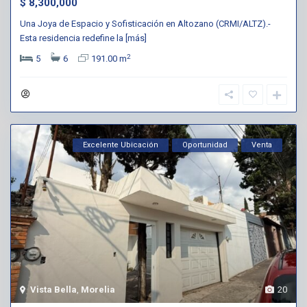
$ 8,300,000
Una Joya de Espacio y Sofisticación en Altozano (CRMI/ALTZ).-
Esta residencia redefine la
[más]
2
5
6
191.00 m
Excelente Ubicación
Oportunidad
Venta
Vista Bella
,
Morelia
20