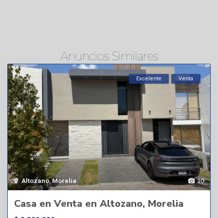
Anuncios Similares
Excelente
Venta
Altozano
,
Morelia
10
Casa en Venta en Altozano, Morelia