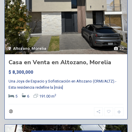
Altozano
,
Morelia
10
Casa en Venta en Altozano, Morelia
$ 8,300,000
Una Joya de Espacio y Sofisticación en Altozano (CRMI/ALTZ).-
Esta residencia redefine la
[más]
2
5
6
191.00 m