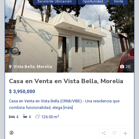
Excelente Ubicación
Oportunidad
Venta
Vista Bella
,
Morelia
20
Casa en Venta en Vista Bella, Morelia
$ 3,950,000
Casa en Venta en Vista Bella (CRMI/VIBE).- Una residencia que
combina funcionalidad, elega
[más]
2
4
4
126.00 m