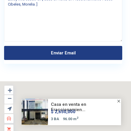
Casa en venta en
Fraccionamien...
$ 2,650,000
2
3 BA
96.00 m