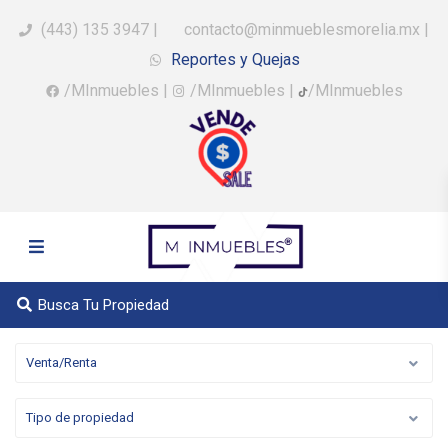
(443) 135 3947
|
contacto@minmueblesmorelia.mx
|
Reportes y Quejas
/MInmuebles
|
/MInmuebles
|
/MInmuebles
Busca Tu Propiedad
Venta/Renta
Tipo de propiedad