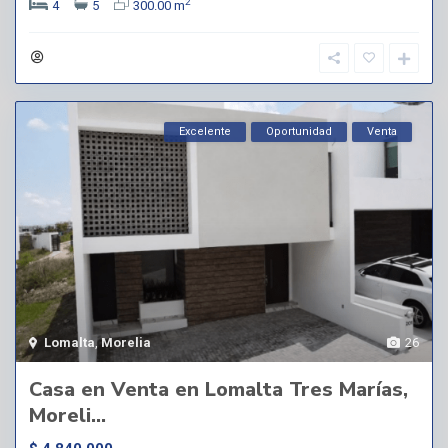
2
4
5
300.00 m
Excelente
Oportunidad
Venta
Lomalta
,
Morelia
26
Casa en Venta en Lomalta Tres Marías,
Moreli...