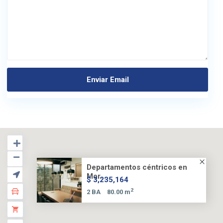
Departamentos céntricos en
Mor...
$ 3,235,164
2
2 BA
80.00 m