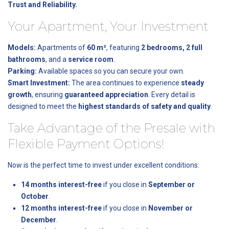
Trust and Reliability.
Your Apartment, Your Investment
Models:
Apartments of
60 m²
, featuring
2 bedrooms, 2 full
bathrooms
, and a
service room
.
Parking:
Available spaces so you can secure your own.
Smart Investment:
The area continues to experience
steady
growth
, ensuring
guaranteed appreciation
. Every detail is
designed to meet the
highest standards of safety and quality
.
Take Advantage of the Presale with
Flexible Payment Options!
Now is the perfect time to invest under excellent conditions:
14 months interest-free
if you close in
September or
October
.
12 months interest-free
if you close in
November or
December
.