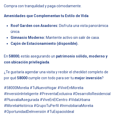
Compra con tranquilidad y paga cómodamente.
Amenidades que Complementan tu Estilo de Vida
Roof Garden con Asadores:
Disfruta una vista panorámica
única.
Gimnasio Moderno:
Mantente activo sin salir de casa.
Cajón de Estacionamiento (disponible).
En
58000
, estás asegurando un
patrimonio sólido, moderno y
con ubicación privilegiada
.
¿Te gustaría agendar una visita y recibir el checklist completo de
por qué
58000
cumple con todo para ser tu
mejor inversión
?
#58000Morelia #TuNuevoHogar #VivirEnMorelia
#InversiónInteligente #PreventaExclusiva #DesarrolloResidencial
#PlusvalíaAsegurada #ViveEnElCentro #VidaUrbana
#MoreliaHistórica #GrupoTuPerfil #InmobiliariaMorelia
#OportunidadDeInversión #TuEspacioIdeal