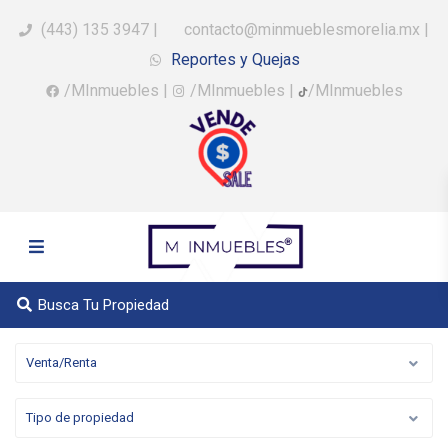
(443) 135 3947
|
contacto@minmueblesmorelia.mx
|
Reportes y Quejas
/MInmuebles
|
/MInmuebles
|
/MInmuebles
Busca Tu Propiedad
Venta/Renta
Tipo de propiedad