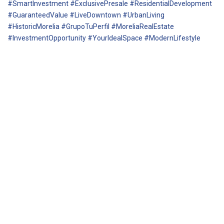
#SmartInvestment #ExclusivePresale #ResidentialDevelopment
#GuaranteedValue #LiveDowntown #UrbanLiving
#HistoricMorelia #GrupoTuPerfil #MoreliaRealEstate
#InvestmentOpportunity #YourIdealSpace #ModernLifestyle