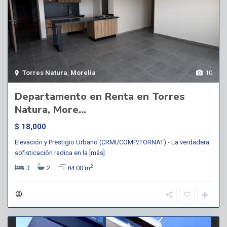
Torres Natura
,
Morelia
10
Departamento en Renta en Torres
Natura, More...
$ 18,000
Elevación y Prestigio Urbano (CRMI/COMP/TORNAT).- La verdadera
sofisticación radica en la
[más]
2
3
2
84.00 m