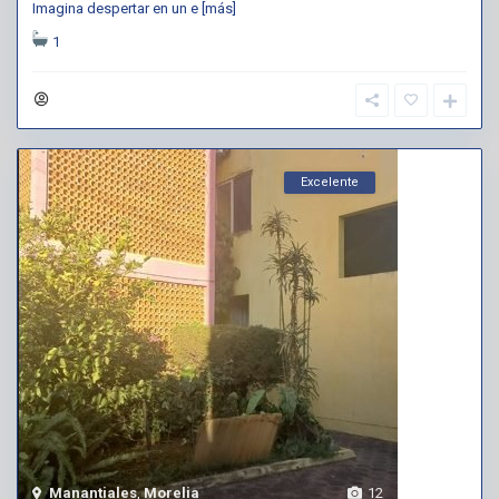
Imagina despertar en un e
[más]
1
Excelente
Manantiales
,
Morelia
12