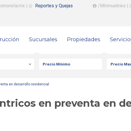
smorelia.mx
|
Reportes y Quejas
/MInmuebles
|
rucción
Sucursales
Propiedades
Servicio
iedad
Ciudad
Colonia
enta en desarrollo residencial
tricos en preventa en de