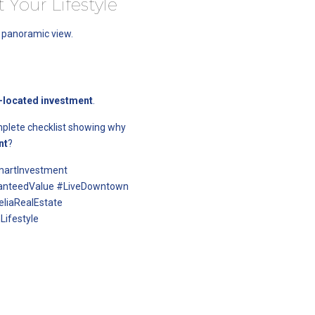
Your Lifestyle
 panoramic view.
l-located investment
.
omplete checklist showing why
nt
?
martInvestment
ranteedValue #LiveDowntown
eliaRealEstate
ifestyle