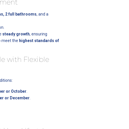
tment
s, 2 full bathrooms
, and a
wn.
ce
steady growth
, ensuring
to meet the
highest standards of
e with Flexible
ditions:
er or October
.
r or December
.