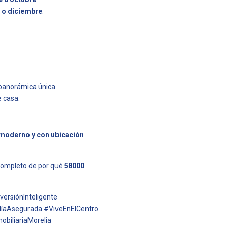
 o diciembre
.
 panorámica única.
e casa.
 moderno y con ubicación
t completo de por qué
58000
ersiónInteligente
alíaAsegurada #ViveEnElCentro
obiliariaMorelia