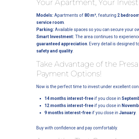
Your Apartment, Your Inves
Models:
Apartments of
80 m²
, featuring
2 bedroom
service room
.
Parking:
Available spaces so you can secure your o
Smart Investment:
The area continues to experien
guaranteed appreciation
. Every detail is designed 
safety and quality
.
Take Advantage of the Presal
Payment Options!
Now is the perfect time to invest under excellent con
14 months interest-free
if you close in
Septemb
12 months interest-free
if you close in
Novembe
9 months interest-free
if you close in
January
.
Buy with confidence and pay comfortably.