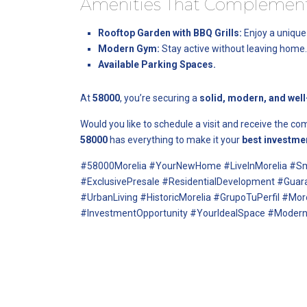
Amenities That Complement 
Rooftop Garden with BBQ Grills:
Enjoy a unique
Modern Gym:
Stay active without leaving home.
Available Parking Spaces.
At
58000
, you’re securing a
solid, modern, and wel
Would you like to schedule a visit and receive the c
58000
has everything to make it your
best investme
#58000Morelia #YourNewHome #LiveInMorelia #S
#ExclusivePresale #ResidentialDevelopment #Gua
#UrbanLiving #HistoricMorelia #GrupoTuPerfil #Mor
#InvestmentOpportunity #YourIdealSpace #ModernL