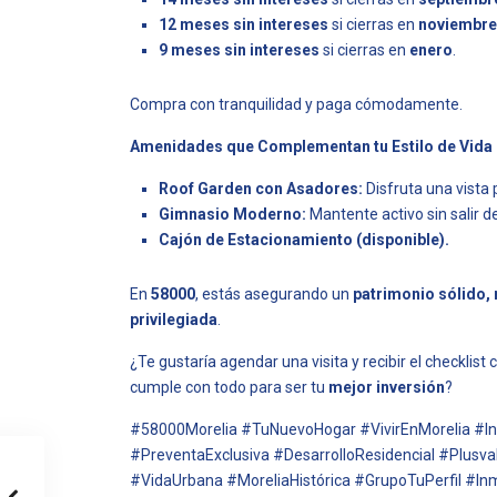
12 meses sin intereses
si cierras en
noviembre
9 meses sin intereses
si cierras en
enero
.
Compra con tranquilidad y paga cómodamente.
Amenidades que Complementan tu Estilo de Vida
Roof Garden con Asadores:
Disfruta una vista
Gimnasio Moderno:
Mantente activo sin salir d
Cajón de Estacionamiento (disponible).
En
58000
, estás asegurando un
patrimonio sólido,
privilegiada
.
¿Te gustaría agendar una visita y recibir el checklis
cumple con todo para ser tu
mejor inversión
?
#58000Morelia #TuNuevoHogar #VivirEnMorelia #Inv
#PreventaExclusiva #DesarrolloResidencial #Plusv
#VidaUrbana #MoreliaHistórica #GrupoTuPerfil #Inm