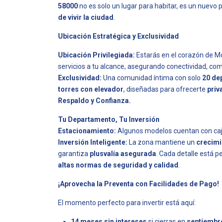
58000
no es solo un lugar para habitar, es un nuevo
de vivir la ciudad
.
Ubicación Estratégica y Exclusividad
Ubicación Privilegiada:
Estarás en el corazón de Mo
servicios a tu alcance, asegurando conectividad, com
Exclusividad:
Una comunidad íntima con solo
20 de
torres con elevador
, diseñadas para ofrecerte
priv
Respaldo y Confianza.
Tu Departamento, Tu Inversión
Estacionamiento:
Algunos modelos cuentan con caj
Inversión Inteligente:
La zona mantiene un
crecimi
garantiza
plusvalía asegurada
. Cada detalle está 
altas normas de seguridad y calidad
.
¡Aprovecha la Preventa con Facilidades de Pago!
El momento perfecto para invertir está aquí:
14 meses sin intereses
si cierras en
septiembre