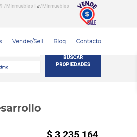
/MInmuebles
|
/MInmuebles
s
Vender/Sell
Blog
Contacto
sarrollo
$ 3,235,164