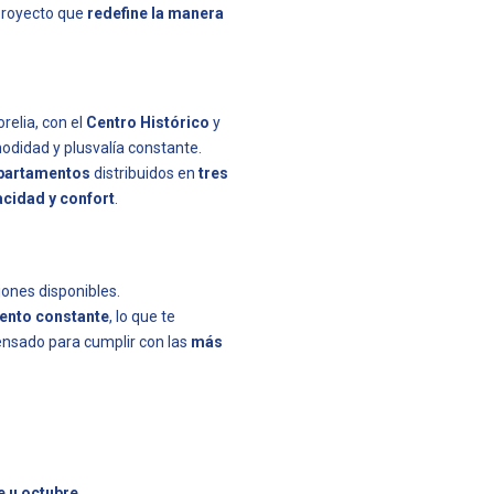
 proyecto que
redefine la manera
relia, con el
Centro Histórico
y
odidad y plusvalía constante.
partamentos
distribuidos en
tres
acidad y confort
.
ones disponibles.
ento constante
, lo que te
pensado para cumplir con las
más
 u octubre
.