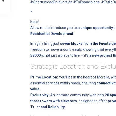
#OportunidadDeInversión #TuEspacioIdeal #Estilo
*
Hello!
Allow me to introduce you to a
unique opportunity
i
Residential Development
.
Imagine living just
seven blocks from the Fuente de
freedom to move around easily, knowing that everyth
58000
is not just a place to live — it’s a
new project th
Strategic Location and Exclu
Prime Location:
You’ll be in the heart of Morelia, wi
essential services within reach, ensuring
connectivit
value
.
Exclusivity:
An intimate community with only
20 ap
three towers with elevators
, designed to offer
priv
Trust and Reliability.