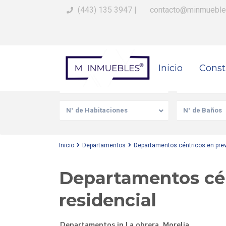
(443) 135 3947
|
contacto@minmueble
Busca Tu Propiedad
Inicio
Const
Venta/Renta
Tipo de prop
N° de Habitaciones
N° de Baños
Inicio
Departamentos
Departamentos céntricos en prev
Departamentos cén
residencial
Departamentos
in
La obrera
,
Morelia