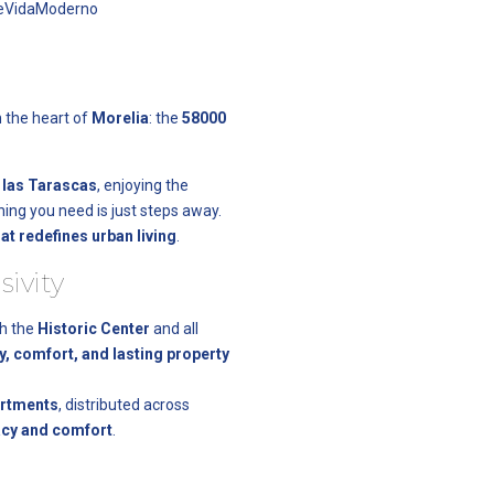
DeVidaModerno
n the heart of
Morelia
: the
58000
 las Tarascas
, enjoying the
ing you need is just steps away.
at redefines urban living
.
sivity
th the
Historic Center
and all
y, comfort, and lasting property
artments
, distributed across
acy and comfort
.