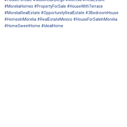
#MoreliaHomes #PropertyForSale #HouseWithTerrace
#MoreliaRealEstate #OpportunityRealEstate #3BedroomHouse
#HomesInMorelia #RealEstateMexico #HouseForSaleInMorelia
#HomeSweetHome #IdealHome