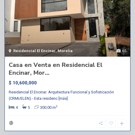
Residencial El Encinar
,
Morelia
65
Casa en Venta en Residencial El
Encinar, Mor...
$ 10,600,000
Residencial El Encinar: Arquitectura Funcional y Sofisticación
(CRMI/ELEN).- Esta residenc
[más]
2
4
5
300.00 m