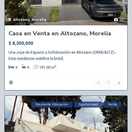
Altozano
,
Morelia
10
Casa en Venta en Altozano, Morelia
$ 8,300,000
Una Joya de Espacio y Sofisticación en Altozano (CRMI/ALTZ).-
Esta residencia redefine la
[más]
2
5
6
191.00 m
Excelente Ubicación
Oportunidad
Venta