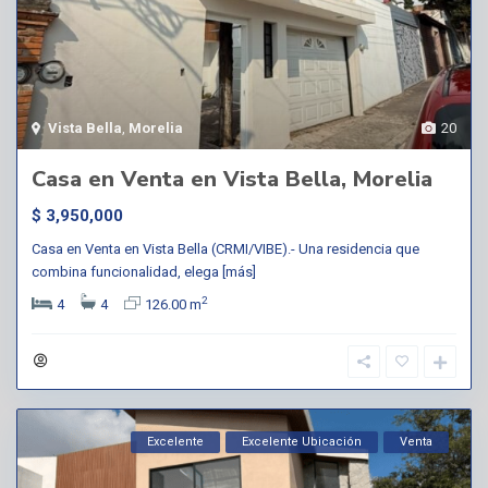
Vista Bella
,
Morelia
20
Casa en Venta en Vista Bella, Morelia
$ 3,950,000
Casa en Venta en Vista Bella (CRMI/VIBE).- Una residencia que
combina funcionalidad, elega
[más]
2
4
4
126.00 m
Excelente
Excelente Ubicación
Venta