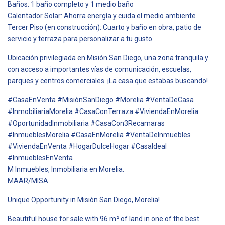
Baños: 1 baño completo y 1 medio baño
Calentador Solar: Ahorra energía y cuida el medio ambiente
Tercer Piso (en construcción): Cuarto y baño en obra, patio de
servicio y terraza para personalizar a tu gusto
Ubicación privilegiada en Misión San Diego, una zona tranquila y
con acceso a importantes vías de comunicación, escuelas,
parques y centros comerciales. ¡La casa que estabas buscando!
#CasaEnVenta #MisiónSanDiego #Morelia #VentaDeCasa
#InmobiliariaMorelia #CasaConTerraza #ViviendaEnMorelia
#OportunidadInmobiliaria #CasaCon3Recamaras
#InmueblesMorelia #CasaEnMorelia #VentaDeInmuebles
#ViviendaEnVenta #HogarDulceHogar #CasaIdeal
#InmueblesEnVenta
M Inmuebles, Inmobiliaria en Morelia.
MAAR/MISA
Unique Opportunity in Misión San Diego, Morelia!
Beautiful house for sale with 96 m² of land in one of the best