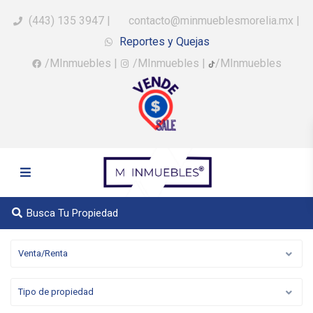
(443) 135 3947
|
contacto@minmueblesmorelia.mx
|
Reportes y Quejas
/MInmuebles
|
/MInmuebles
|
/MInmuebles
Busca Tu Propiedad
Venta/Renta
Tipo de propiedad