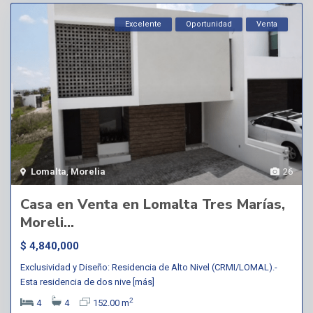
Excelente
Oportunidad
Venta
Lomalta
,
Morelia
26
Casa en Venta en Lomalta Tres Marías,
Moreli...
$ 4,840,000
Exclusividad y Diseño: Residencia de Alto Nivel (CRMI/LOMAL).-
Esta residencia de dos nive
[más]
2
4
4
152.00 m