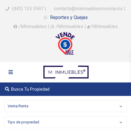
(443) 135 3947
|
contacto@minmueblesmorelia.mx
|
Reportes y Quejas
/MInmuebles
|
/MInmuebles
|
/MInmuebles
Busca Tu Propiedad
Venta/Renta
Tipo de propiedad