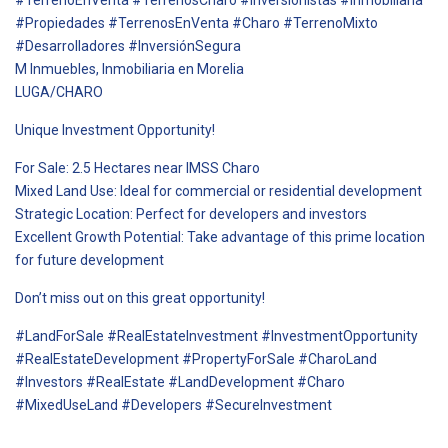
#Propiedades #TerrenosEnVenta #Charo #TerrenoMixto
#Desarrolladores #InversiónSegura
M Inmuebles, Inmobiliaria en Morelia
LUGA/CHARO
Unique Investment Opportunity!
For Sale: 2.5 Hectares near IMSS Charo
Mixed Land Use: Ideal for commercial or residential development
Strategic Location: Perfect for developers and investors
Excellent Growth Potential: Take advantage of this prime location
for future development
Don’t miss out on this great opportunity!
#LandForSale #RealEstateInvestment #InvestmentOpportunity
#RealEstateDevelopment #PropertyForSale #CharoLand
#Investors #RealEstate #LandDevelopment #Charo
#MixedUseLand #Developers #SecureInvestment