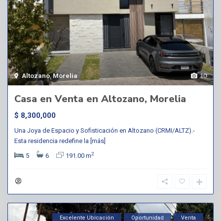
Altozano
,
Morelia
10
Casa en Venta en Altozano, Morelia
$ 8,300,000
Una Joya de Espacio y Sofisticación en Altozano (CRMI/ALTZ).-
Esta residencia redefine la
[más]
2
5
6
191.00 m
Excelente Ubicación
Oportunidad
Venta