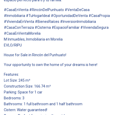
#CasaEnVenta #RincónDelPunhuato #VentaDeCasa
#Inmobiliaria #TuHogarIdeal #OportunidadDeVenta #CasaPropia
#ViviendaEnVenta #BienesRaíces #InversionInmobiliaria
#CasaConTerraza #Cisterna #EspacioFamiliar #ViviendaSegura
#CasaEnVentaMorelia
M Inmuebles, Inmobiliaria en Morelia
EVLO/RIPU
House for Sale in Rincón del Punhuato!
Your opportunity to own the home of your dreams is here!
Features:
Lot Size: 245 m²
Construction Size: 166.74 m²
Parking: Space for 1 car
Bedrooms: 3
Bathrooms: 1 full bathroom and 1 half bathroom
Cistern: Water guaranteed!