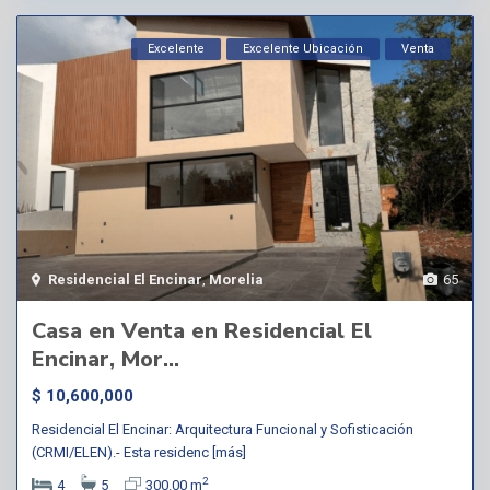
Excelente
Excelente Ubicación
Venta
Residencial El Encinar
,
Morelia
65
Casa en Venta en Residencial El
Encinar, Mor...
$ 10,600,000
Residencial El Encinar: Arquitectura Funcional y Sofisticación
(CRMI/ELEN).- Esta residenc
[más]
2
4
5
300.00 m