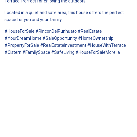
Terrace: Perfect for enjoying the outdoors
Located in a quiet and safe area, this house offers the perfect
space for you and your family.
#HouseForSale #RinconDelPunhuato #RealEstate
#YourDreamHome #SaleOpportunity #HomeOwnership
#PropertyForSale #RealEstateInvestment #HouseWithTerrace
#Cistern #FamilySpace #SafeLiving #HouseForSaleMorelia