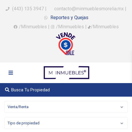
(443) 135 3947
|
contacto@minmueblesmorelia.mx
|
Reportes y Quejas
/MInmuebles
|
/MInmuebles
|
/MInmuebles
Busca Tu Propiedad
Venta/Renta
Tipo de propiedad