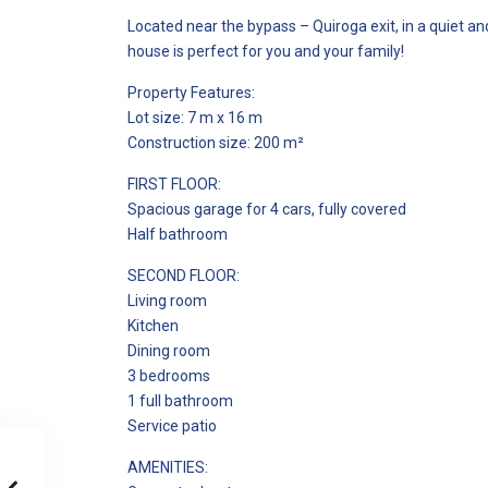
Located near the bypass – Quiroga exit, in a quiet an
house is perfect for you and your family!
Property Features:
Lot size: 7 m x 16 m
Construction size: 200 m²
FIRST FLOOR:
Spacious garage for 4 cars, fully covered
Half bathroom
SECOND FLOOR:
Living room
Kitchen
Dining room
3 bedrooms
1 full bathroom
Service patio
AMENITIES: