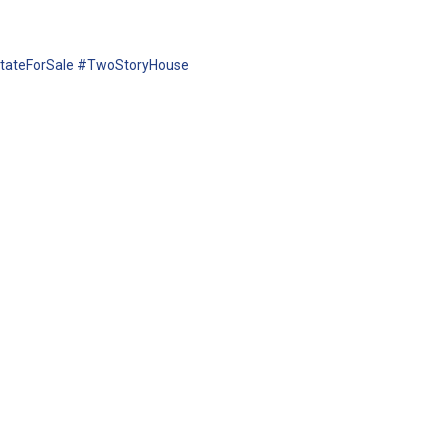
stateForSale #TwoStoryHouse