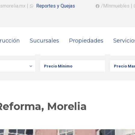
smorelia.mx
|
Reportes y Quejas
/MInmuebles
|
rucción
Sucursales
Propiedades
Servicio
iedad
Ciudad
Colonia
Reforma, Morelia