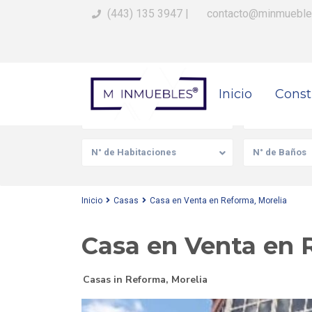
(443) 135 3947
|
contacto@minmueble
Busca Tu Propiedad
Inicio
Const
Venta/Renta
Tipo de prop
N° de Habitaciones
N° de Baños
Inicio
Casas
Casa en Venta en Reforma, Morelia
Casa en Venta en 
Casas
in
Reforma
,
Morelia