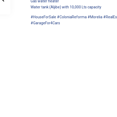
Gas water heater
Water tank (Aljibe) with 10,000 Lts capacity
#HouseForSale #ColoniaReforma #Morelia #RealE
#GarageFor4Cars