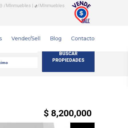
/MInmuebles
|
/MInmuebles
s
Vender/Sell
Blog
Contacto
$ 8,200,000