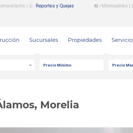
smorelia.mx
|
Reportes y Quejas
/MInmuebles
|
rucción
Sucursales
Propiedades
Servicio
iedad
Ciudad
Colonia
Álamos, Morelia