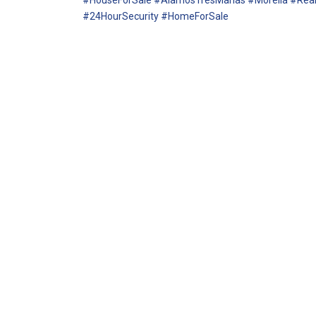
#HouseForSale #ÁlamosTresMarías #Morelia #Real
#24HourSecurity #HomeForSale