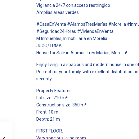
Vigilancia 24/7 con acceso restringido
Amplias áreas verdes
#CasaEnVenta #ÁlamosTresMarías #Morelia #Inmu
#Seguridad24Horas #ViviendaEnVenta
M Inmuebles, Inmobiliaria en Morelia.
JUGO/TRMA
House for Sale in Álamos Tres Marías, Morelia!
Enjoy living in a spacious and modern house in one o
Perfect for your family, with excellent distribution 
security.
Property Features:
Lot size: 210 m²
Construction size: 350 m²
Front: 10 m
Depth: 21 m
FIRST FLOOR:
Very spacious living room