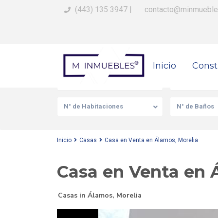
(443) 135 3947
|
contacto@minmueble
Busca Tu Propiedad
Inicio
Const
Venta/Renta
Tipo de prop
N° de Habitaciones
N° de Baños
Inicio
Casas
Casa en Venta en Álamos, Morelia
Casa en Venta en 
Casas
in
Álamos
,
Morelia