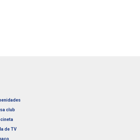
enidades
sa club
cineta
la de TV
naco