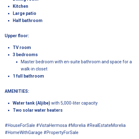
Kitchen
Large patio
Half bathroom
Upper floor:
TV room
3 bedrooms
Master bedroom with en-suite bathroom and space for a
walk-in closet
1 full bathroom
AMENITIES:
Water tank (Aljibe)
with 5,000-liter capacity
Two solar water heaters
#HouseForSale #VistaHermosa #Morelia #RealEstateMorelia
#HomeWithGarage #PropertyForSale