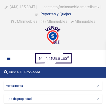
(443) 135 3947
|
contacto@minmueblesmorelia.mx
|
Reportes y Quejas
/MInmuebles
|
/MInmuebles
|
/MInmuebles
Busca Tu Propiedad
Venta/Renta
Tipo de propiedad