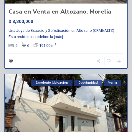
Casa en Venta en Altozano, Morelia
$ 8,300,000
Una Joya de Espacio y Sofisticación en Altozano (CRMI/ALTZ).-
Esta residencia redefine la
[más]
2
5
6
191.00 m
Excelente Ubicación
Oportunidad
Venta