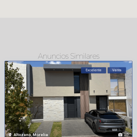
Anuncios Similares
Excelente
Venta
Altozano
,
Morelia
10