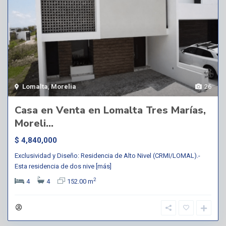
Lomalta
,
Morelia
26
Casa en Venta en Lomalta Tres Marías,
Moreli...
$ 4,840,000
Exclusividad y Diseño: Residencia de Alto Nivel (CRMI/LOMAL).-
Esta residencia de dos nive
[más]
2
4
4
152.00 m