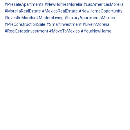
#PresaleApartments #NewHomesMorelia #LasAmericasMorelia
#MoreliaRealEstate #MexicoRealEstate #NewHomeOpportunity
#InvestInMorelia #ModernLiving #LuxuryApartmentsMexico
#PreConstructionSale #SmartInvestment #LiveInMorelia
#RealEstateInvestment #MoveToMexico #YourNewHome