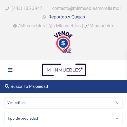
(443) 135 3947
|
contacto@minmueblesmorelia.mx
|
Reportes y Quejas
/MInmuebles
|
/MInmuebles
|
/MInmuebles
Busca Tu Propiedad
Venta/Renta
Tipo de propiedad