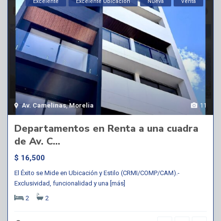
Excelente
Excelente Ubicación
Nueva
Venta
Av. Camelinas
,
Morelia
11
Departamentos en Renta a una cuadra
de Av. C...
$ 16,500
El Éxito se Mide en Ubicación y Estilo (CRMI/COMP/CAM).-
Exclusividad, funcionalidad y una
[más]
2
2