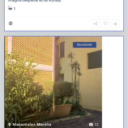
Imagina despertar en un e
[más]
1
Excelente
Manantiales
,
Morelia
12