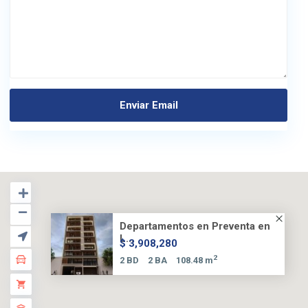
Departamentos en Preventa en
L...
$ 3,908,280
2
2 BD
2 BA
108.48 m