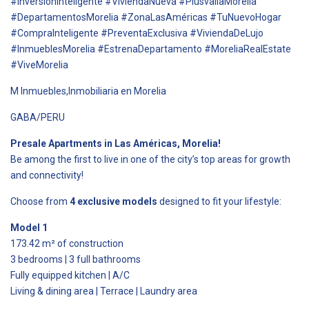
#InversiónInteligente #ViviendaNueva #PlusvalíaMorelia
#DepartamentosMorelia #ZonaLasAméricas #TuNuevoHogar
#CompraInteligente #PreventaExclusiva #ViviendaDeLujo
#InmueblesMorelia #EstrenaDepartamento #MoreliaRealEstate
#ViveMorelia
M Inmuebles,Inmobiliaria en Morelia
GABA/PERU
Presale Apartments in Las Américas, Morelia!
Be among the first to live in one of the city’s top areas for growth
and connectivity!
Choose from
4 exclusive models
designed to fit your lifestyle:
Model 1
173.42 m² of construction
3 bedrooms | 3 full bathrooms
Fully equipped kitchen | A/C
Living & dining area | Terrace | Laundry area