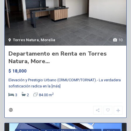
Torres Natura
,
Morelia
10
Departamento en Renta en Torres
Natura, More...
$ 18,000
Elevación y Prestigio Urbano (CRMI/COMP/TORNAT).- La verdadera
sofisticación radica en la
[más]
2
3
2
84.00 m