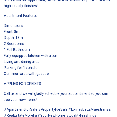
high-quality finishes!
Apartment Features:
Dimensions:
Front: 8m
Depth: 13m
2 Bedrooms
1 Full Bathroom
Fully equipped kitchen with a bar
Living and dining area
Parking for 1 vehicle
Common area with gazebo
APPLIES FOR CREDITS
Call us and we will gladly schedule your appointment so you can
see your new home!
#ApartmentForSale #PropertyForSale #LomasDeLaMaestranza
#RealEstateMorelia #YourNewHome #QualityFinishings