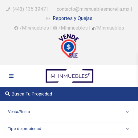
(443) 135 3947
|
contacto@minmueblesmorelia.mx
|
Reportes y Quejas
/MInmuebles
|
/MInmuebles
|
/MInmuebles
Busca Tu Propiedad
Venta/Renta
Tipo de propiedad