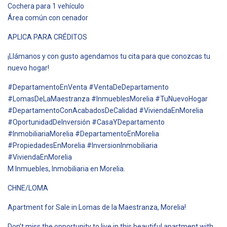
Cochera para 1 vehículo
Área común con cenador
APLICA PARA CRÉDITOS
¡Llámanos y con gusto agendamos tu cita para que conozcas tu
nuevo hogar!
#DepartamentoEnVenta #VentaDeDepartamento
#LomasDeLaMaestranza #InmueblesMorelia #TuNuevoHogar
#DepartamentoConAcabadosDeCalidad #ViviendaEnMorelia
#OportunidadDeInversión #CasaYDepartamento
#InmobiliariaMorelia #DepartamentoEnMorelia
#PropiedadesEnMorelia #InversionInmobiliaria
#ViviendaEnMorelia
M Inmuebles, Inmobiliaria en Morelia.
CHNE/LOMA
Apartment for Sale in Lomas de la Maestranza, Morelia!
Don’t miss the opportunity to live in this beautiful apartment with