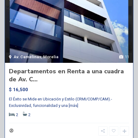
Av. Camelinas
,
Morelia
11
Departamentos en Renta a una cuadra
de Av. C...
$ 16,500
El Éxito se Mide en Ubicación y Estilo (CRMI/COMP/CAM).-
Exclusividad, funcionalidad y una
[más]
2
2