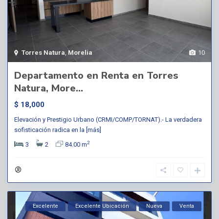
Torres Natura
,
Morelia
10
Departamento en Renta en Torres
Natura, More...
$ 18,000
Elevación y Prestigio Urbano (CRMI/COMP/TORNAT).- La verdadera
sofisticación radica en la
[más]
2
3
2
84.00 m
Excelente
Excelente Ubicación
Nueva
Venta