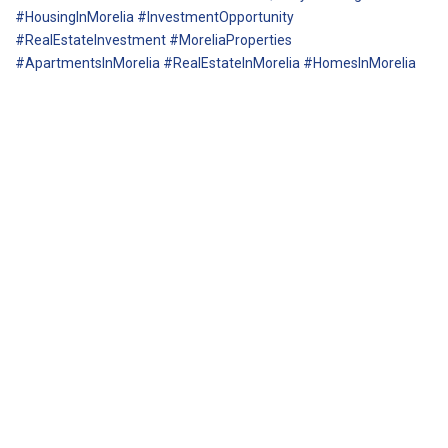
#HousingInMorelia #InvestmentOpportunity
#RealEstateInvestment #MoreliaProperties
#ApartmentsInMorelia #RealEstateInMorelia #HomesInMorelia