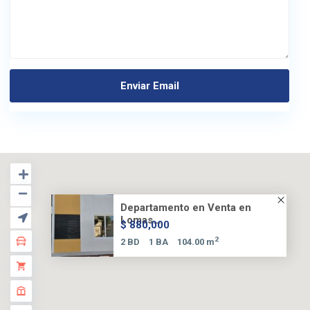
Departamento en Venta en
Lomas...
$ 880,000
2
2 BD
1 BA
104.00 m